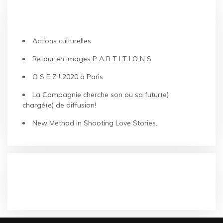
ARTICLES RÉCENTS
Actions culturelles
Retour en images P A R T I T I O N S
O S E Z ! 2020 à Paris
La Compagnie cherche son ou sa futur(e)
chargé(e) de diffusion!
New Method in Shooting Love Stories.
COMMENTAIRES RÉCENTS