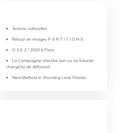
ARTICLES RÉCENTS
Actions culturelles
Retour en images P A R T I T I O N S
O S E Z ! 2020 à Paris
La Compagnie cherche son ou sa futur(e)
chargé(e) de diffusion!
New Method in Shooting Love Stories.
COMMENTAIRES RÉCENTS