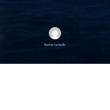
Marion Parrinello
Accueilli à la Maison du Théâtre et de la Danse d’Epinay Sur
Seine, retour en images sur la dernière résidence de P A R T I T
I O N S, la dernière création danse et violoncelle de la
Compagnie Sospeso. Après des dates de premières annulées
les 31 janvier et 1 er février 2021 à l’Atrium de Chaville, le