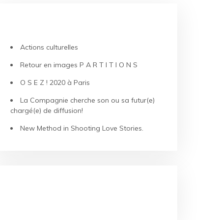
ARTICLES RÉCENTS
Actions culturelles
Retour en images P A R T I T I O N S
O S E Z ! 2020 à Paris
La Compagnie cherche son ou sa futur(e)
chargé(e) de diffusion!
New Method in Shooting Love Stories.
COMMENTAIRES RÉCENTS