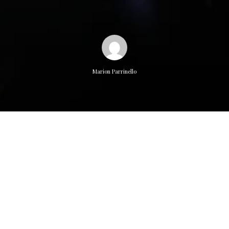
Marion Parrinello
(PROJET ARTISTIQUE INTERECOLES) C’était
☀️
jeudi 7 février
2020
☀️
au @ Théâtre du Val d’Yerres devant 1000 spectateurs,
3 écoles, 200 élèves qu’on a fait chanté, joué et
🕺
dansé
🕺
!
Projet mené par Pascale Huet Parrinello, professeure de
musique au Lycée Rosa Parks à Montgeron, ateliers menés par
Marion Parrinello
,
Rémi Pagni et toute une chouette équipe !
🎉
BRAVO à tous pour ce beau spectacle « Entre Deux Mondes