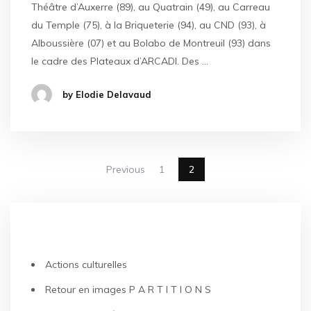
Théâtre d’Auxerre (89), au Quatrain (49), au Carreau
du Temple (75), à la Briqueterie (94), au CND (93), à
Alboussière (07) et au Bolabo de Montreuil (93) dans
le cadre des Plateaux d’ARCADI. Des …
by Elodie Delavaud
Previous
1
2
ARTICLES RÉCENTS
Actions culturelles
Retour en images P A R T I T I O N S