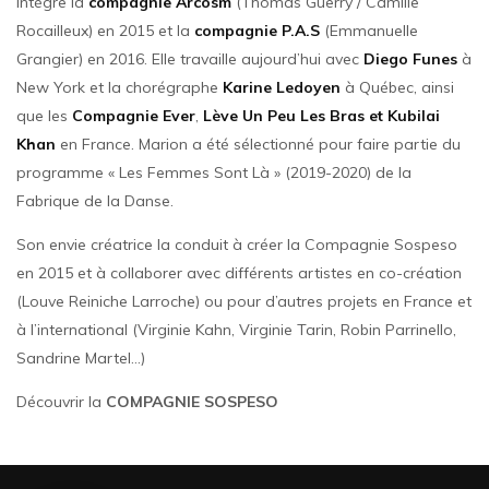
intègre la
compagnie Arcosm
(Thomas Guerry / Camille
Rocailleux) en 2015 et la
compagnie P.A.S
(Emmanuelle
Grangier) en 2016. Elle travaille aujourd’hui avec
Diego Funes
à
New York et la chorégraphe
Karine Ledoyen
à Québec, ainsi
que les
Compagnie Ever
,
Lève Un Peu Les Bras et Kubilai
Khan
en France. Marion a été sélectionné pour faire partie du
programme « Les Femmes Sont Là » (2019-2020) de la
Fabrique de la Danse.
Son envie créatrice la conduit à créer la Compagnie Sospeso
en 2015 et à collaborer avec différents artistes en co-création
(Louve Reiniche Larroche) ou pour d’autres projets en France et
à l’international (Virginie Kahn, Virginie Tarin, Robin Parrinello,
Sandrine Martel…)
Découvrir la
COMPAGNIE SOSPESO