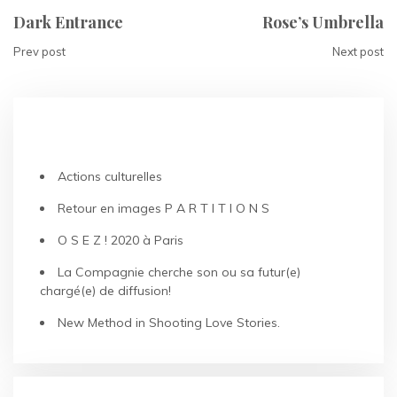
Dark Entrance
Rose’s Umbrella
Prev post
Next post
ARTICLES RÉCENTS
Actions culturelles
Retour en images P A R T I T I O N S
O S E Z ! 2020 à Paris
La Compagnie cherche son ou sa futur(e)
chargé(e) de diffusion!
New Method in Shooting Love Stories.