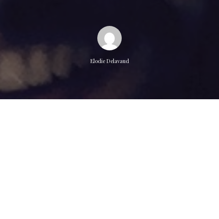
Elodie Delavaud
e n’ira pas à Avignon cet été, mais jouera bien à Vitry sur Seine à 
ieu réhabilité de la Gare de Vitry!