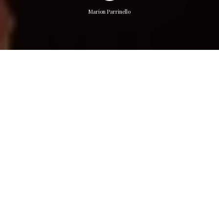
Marion Parrinello
Le Week-End du 16 et 17 mars 2019, à Mandres les roses a lieu
Le Printemps Des Poètes. Festival organisé autour
d’interventions de poètes, de lectures, de partages et de
spectacles. C’est dans ce cadre que Marion Parrinello présente
son solo
Silence Insensé
, danse et violoncelle.
DIMANCHE 17 MARS à 15h à la Salle D’Orléans
Ferme de Monsieur
MANDRES LES ROSES (94)
Réservation conseillée à
m.maugueret@ville-mandres-les-
roses.fr
.